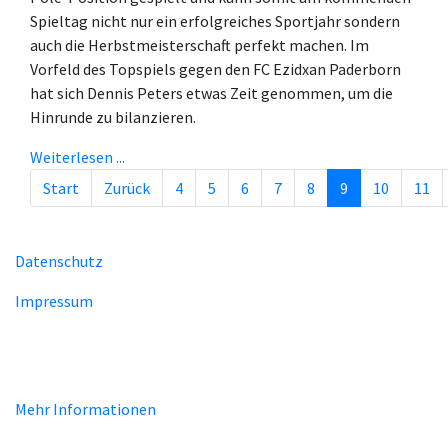
Spieltag nicht nur ein erfolgreiches Sportjahr sondern
auch die Herbstmeisterschaft perfekt machen. Im
Vorfeld des Topspiels gegen den FC Ezidxan Paderborn
hat sich Dennis Peters etwas Zeit genommen, um die
Hinrunde zu bilanzieren.
Weiterlesen ...
Start
Zurück
4
5
6
7
8
9
10
11
Seite 9 von 29
Datenschutz
Impressum
Unsere Homepage verwendet Cookies zur Bereitstellung von
benutzerspezifischen Funktionen. Mit der Benutzung unserer
Homepage erklären Sie sich mit der Verwendung von Cookie
einverstanden.
Mehr Informationen