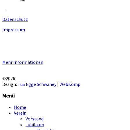
Datenschutz
Impressum
Unsere Homepage verwendet Cookies zur Bereitstellung von
benutzerspezifischen Funktionen. Mit der Benutzung unserer
Homepage erklären Sie sich mit der Verwendung von Cookie
einverstanden.
Mehr Informationen
EINVERSTANDEN!
©2026
Design:
TuS Egge Schwaney
|
WebKomp
Menü
Home
Verein
Vorstand
Jubiläum