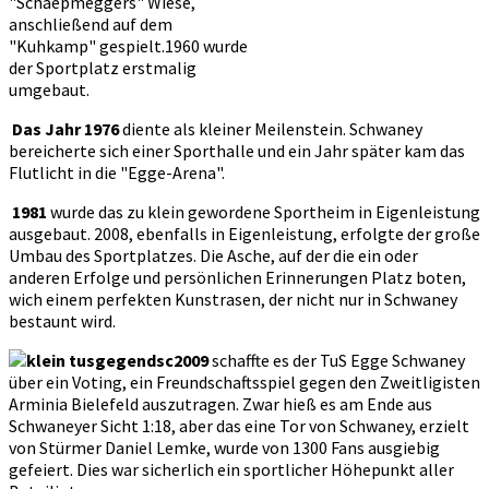
"Schäepmeggers" Wiese,
anschließend auf dem
"Kuhkamp" gespielt.1960 wurde
der Sportplatz erstmalig
umgebaut.
Das Jahr 1976
diente als kleiner Meilenstein. Schwaney
bereicherte sich einer Sporthalle und ein Jahr später kam das
Flutlicht in die "Egge-Arena".
1981
wurde das zu klein gewordene Sportheim in Eigenleistung
ausgebaut. 2008, ebenfalls in Eigenleistung, erfolgte der große
Umbau des Sportplatzes. Die Asche, auf der die ein oder
anderen Erfolge und persönlichen Erinnerungen Platz boten,
wich einem perfekten Kunstrasen, der nicht nur in Schwaney
bestaunt wird.
2009
schaffte es der TuS Egge Schwaney
über ein Voting, ein Freundschaftsspiel gegen den Zweitligisten
Arminia Bielefeld auszutragen. Zwar hieß es am Ende aus
Schwaneyer Sicht 1:18, aber das eine Tor von Schwaney, erzielt
von Stürmer Daniel Lemke, wurde von 1300 Fans ausgiebig
gefeiert. Dies war sicherlich ein sportlicher Höhepunkt aller