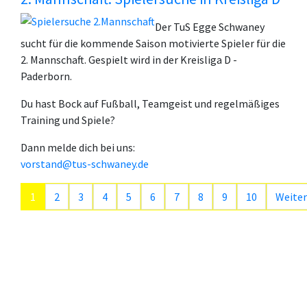
Der TuS Egge Schwaney
sucht für die kommende Saison motivierte Spieler für die
2. Mannschaft. Gespielt wird in der Kreisliga D -
Paderborn.
Du hast Bock auf Fußball, Teamgeist und regelmäßiges
Training und Spiele?
Dann melde dich bei uns:
vorstand@tus-schwaney.de
1
2
3
4
5
6
7
8
9
10
Weiter
Seite 1 von 29