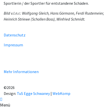
Sportlerin / der Sportler für entstandene Schäden.
Bild v.l.n.r.: Wolfgang Gleich, Hans Görmann, Ferdi Rustemeier,
Heinrich Striewe (Schollen Boss), Winfried Schmidt.
Datenschutz
Impressum
Unsere Homepage verwendet Cookies zur Bereitstellung von
benutzerspezifischen Funktionen. Mit der Benutzung unserer
Homepage erklären Sie sich mit der Verwendung von Cookie
einverstanden.
Mehr Informationen
EINVERSTANDEN!
©2026
Design:
TuS Egge Schwaney
|
WebKomp
Menü