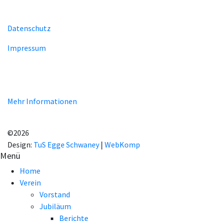
Datenschutz
Impressum
Unsere Homepage verwendet Cookies zur Bereitstellung von
benutzerspezifischen Funktionen. Mit der Benutzung unserer
Homepage erklären Sie sich mit der Verwendung von Cookie
einverstanden.
Mehr Informationen
EINVERSTANDEN!
©2026
Design:
TuS Egge Schwaney
|
WebKomp
Menü
Home
Verein
Vorstand
Jubiläum
Berichte