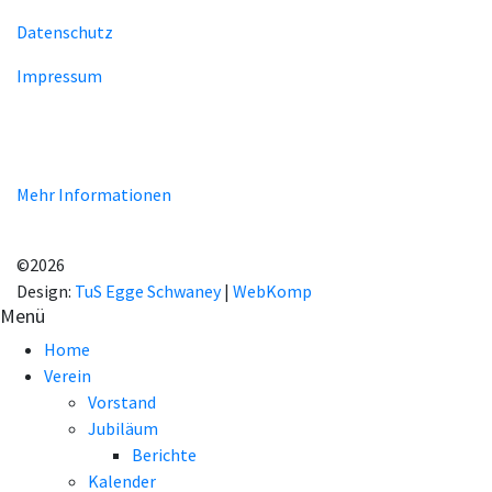
Datenschutz
Impressum
Unsere Homepage verwendet Cookies zur Bereitstellung von
benutzerspezifischen Funktionen. Mit der Benutzung unserer
Homepage erklären Sie sich mit der Verwendung von Cookie
einverstanden.
Mehr Informationen
EINVERSTANDEN!
©2026
Design:
TuS Egge Schwaney
|
WebKomp
Menü
Home
Verein
Vorstand
Jubiläum
Berichte
Kalender