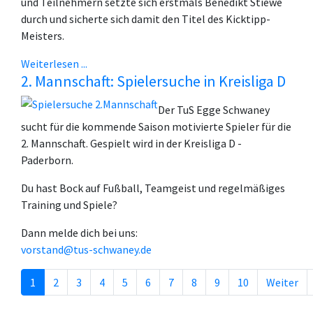
und Teilnehmern setzte sich erstmals Benedikt Stiewe
durch und sicherte sich damit den Titel des Kicktipp-
Meisters.
Weiterlesen ...
2. Mannschaft: Spielersuche in Kreisliga D
Der TuS Egge Schwaney
sucht für die kommende Saison motivierte Spieler für die
2. Mannschaft. Gespielt wird in der Kreisliga D -
Paderborn.
Du hast Bock auf Fußball, Teamgeist und regelmäßiges
Training und Spiele?
Dann melde dich bei uns:
vorstand@tus-schwaney.de
1
2
3
4
5
6
7
8
9
10
Weiter
Seite 1 von 29