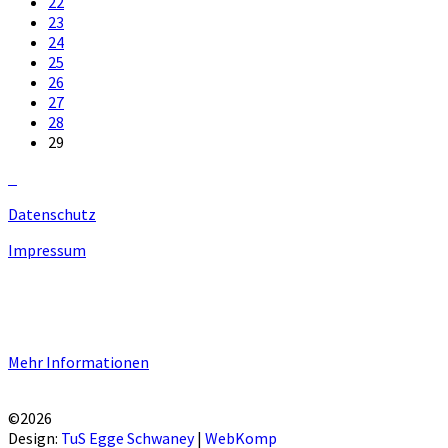
22
23
24
25
26
27
28
29
Datenschutz
Impressum
Unsere Homepage verwendet Cookies zur Bereitstellung von
benutzerspezifischen Funktionen. Mit der Benutzung unserer
Homepage erklären Sie sich mit der Verwendung von Cookie
einverstanden.
Mehr Informationen
EINVERSTANDEN!
©2026
Design:
TuS Egge Schwaney
|
WebKomp