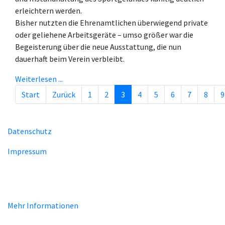
erleichtern werden.
Bisher nutzten die Ehrenamtlichen überwiegend private
oder geliehene Arbeitsgeräte – umso größer war die
Begeisterung über die neue Ausstattung, die nun
dauerhaft beim Verein verbleibt.
Weiterlesen ...
Start
Zurück
1
2
3
4
5
6
7
8
9
Seite 3 von 29
Datenschutz
Impressum
Unsere Homepage verwendet Cookies zur Bereitstellung von
benutzerspezifischen Funktionen. Mit der Benutzung unserer
Homepage erklären Sie sich mit der Verwendung von Cookie
einverstanden.
Mehr Informationen