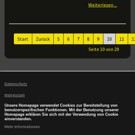
Weiterlesen ...
Start
Zurück
5
6
7
8
9
10
11
1
Seite 10 von 29
Datenschutz
Impressum
Unsere Homepage verwendet Cookies zur Bereitstellung von
benutzerspezifischen Funktionen. Mit der Benutzung unserer
Homepage erklären Sie sich mit der Verwendung von Cookie
einverstanden.
Mehr Informationen