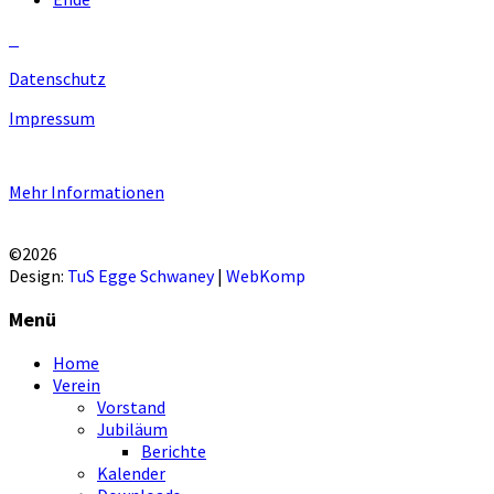
Datenschutz
Impressum
Unsere Homepage verwendet Cookies zur Bereitstellung von benutzers
Mehr Informationen
EINVERSTANDEN!
©2026
Design:
TuS Egge Schwaney
|
WebKomp
Menü
Home
Verein
Vorstand
Jubiläum
Berichte
Kalender