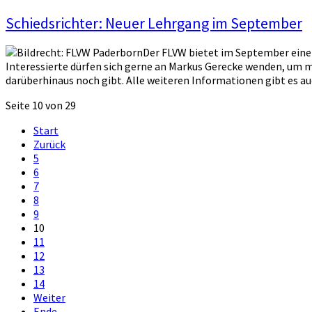
Schiedsrichter: Neuer Lehrgang im September
Der FLVW bietet im September einen
Interessierte dürfen sich gerne an Markus Gerecke wenden, um m
darüberhinaus noch gibt. Alle weiteren Informationen gibt es a
Seite 10 von 29
Start
Zurück
5
6
7
8
9
10
11
12
13
14
Weiter
Ende