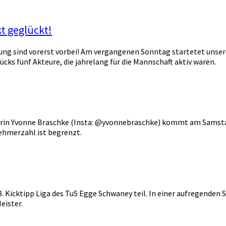
kt geglückt!
ng sind vorerst vorbei! Am vergangenen Sonntag startetet unsere z
s fünf Akteure, die jahrelang für die Mannschaft aktiv waren.
erin Yvonne Braschke (Insta: @yvonnebraschke) kommt am Samstag,
nehmerzahl ist begrenzt.
 Kicktipp Liga des TuS Egge Schwaney teil. In einer aufregenden S
eister.