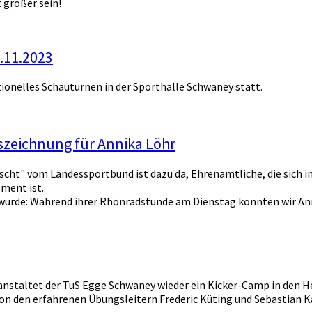
 größer sein!
.11.2023
tionelles Schauturnen in der Sporthalle Schwaney statt.
szeichnung für Annika Löhr
cht" vom Landessportbund ist dazu da, Ehrenamtliche, die sich in
ement ist.
 wurde: Während ihrer Rhönradstunde am Dienstag konnten wir An
ranstaltet der TuS Egge Schwaney wieder ein Kicker-Camp in den H
von den erfahrenen Übungsleitern Frederic Küting und Sebastian K