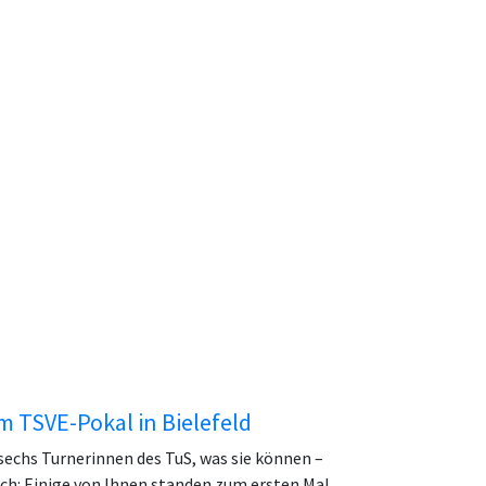
m TSVE-Pokal in Bielefeld
echs Turnerinnen des TuS, was sie können –
ch: Einige von Ihnen standen zum ersten Mal