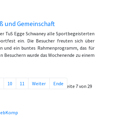
aß und Gemeinschaft
 der TuS Egge Schwaney alle Sportbegeisterten
ortfest ein. Die Besucher freuten sich über
gen und ein buntes Rahmenprogramm, das für
elen Besuchern wurde das Wochenende zu einem
10
11
Weiter
Ende
Seite 7 von 29
ebKomp