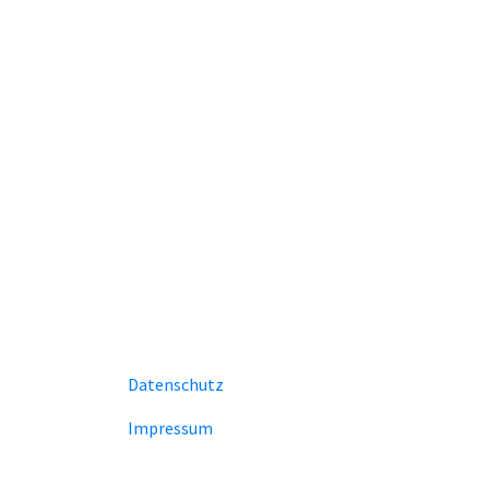
Datenschutz
Impressum
Unsere Homepage verwendet Cookies zur Bereitstell
Funktionen. Mit der Benutzung unserer Homepage erk