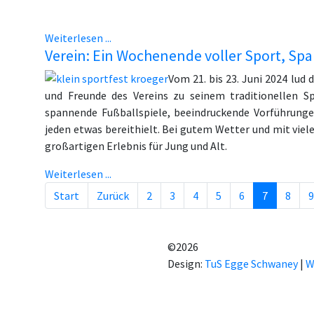
Weiterlesen ...
Verein: Ein Wochenende voller Sport, Sp
Vom 21. bis 23. Juni 2024 lud
und Freunde des Vereins zu seinem traditionellen Sp
spannende Fußballspiele, beeindruckende Vorführun
jeden etwas bereithielt. Bei gutem Wetter und mit vi
großartigen Erlebnis für Jung und Alt.
Weiterlesen ...
Start
Zurück
2
3
4
5
6
7
8
9
©2026
Design:
TuS Egge Schwaney
|
W
ung von benutzerspezifischen
lären Sie sich mit der