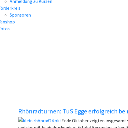
Anmeldung zu Kursen
Förderkreis
Sponsoren
Fanshop
Fotos
Rhönradturnen: TuS Egge erfolgreich bei
Ende Oktober zeigten insgesamt s
und das mit beeindruckendem Erfolg! Besonders erfreuli