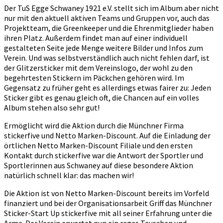
Der TuS Egge Schwaney 1921 e.V. stellt sich im Album aber nicht
nur mit den aktuell aktiven Teams und Gruppen vor, auch das
Projektteam, die Greenkeeper und die Ehrenmitglieder haben
ihren Platz. Außerdem findet man auf einer individuell
gestalteten Seite jede Menge weitere Bilder und Infos zum
Verein. Und was selbstverständlich auch nicht fehlen darf, ist
der Glitzersticker mit dem Vereinslogo, der wohl zu den
begehrtesten Stickern im Päckchen gehören wird. Im
Gegensatz zu früher geht es allerdings etwas fairer zu: Jeden
Sticker gibt es genau gleich oft, die Chancen auf ein volles
Album stehen also sehr gut!
Ermöglicht wird die Aktion durch die Münchner Firma
stickerfive und Netto Marken-Discount. Auf die Einladung der
örtlichen Netto Marken-Discount Filiale und den ersten
Kontakt durch stickerfive war die Antwort der Sportler und
Sportlerinnen aus Schwaney auf diese besondere Aktion
natürlich schnell klar: das machen wir!
Die Aktion ist von Netto Marken-Discount bereits im Vorfeld
finanziert und bei der Organisationsarbeit Griff das Münchner
Sticker-Start Up stickerfive mit all seiner Erfahrung unter die
Arme. Der Verein erwartet nun ein reges Tauschen und