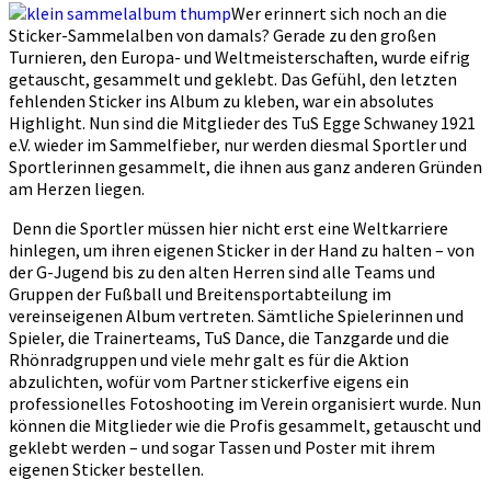
Wer erinnert sich noch an die
Sticker-Sammelalben von damals? Gerade zu den großen
Turnieren, den Europa- und Weltmeisterschaften, wurde eifrig
getauscht, gesammelt und geklebt. Das Gefühl, den letzten
fehlenden Sticker ins Album zu kleben, war ein absolutes
Highlight. Nun sind die Mitglieder des TuS Egge Schwaney 1921
e.V. wieder im Sammelfieber, nur werden diesmal Sportler und
Sportlerinnen gesammelt, die ihnen aus ganz anderen Gründen
am Herzen liegen.
Denn die Sportler müssen hier nicht erst eine Weltkarriere
hinlegen, um ihren eigenen Sticker in der Hand zu halten – von
der G-Jugend bis zu den alten Herren sind alle Teams und
Gruppen der Fußball und Breitensportabteilung im
vereinseigenen Album vertreten. Sämtliche Spielerinnen und
Spieler, die Trainerteams, TuS Dance, die Tanzgarde und die
Rhönradgruppen und viele mehr galt es für die Aktion
abzulichten, wofür vom Partner stickerfive eigens ein
professionelles Fotoshooting im Verein organisiert wurde. Nun
können die Mitglieder wie die Profis gesammelt, getauscht und
geklebt werden – und sogar Tassen und Poster mit ihrem
eigenen Sticker bestellen.