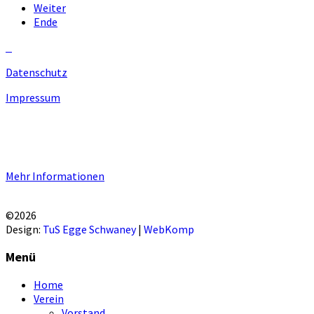
Weiter
Ende
Datenschutz
Impressum
Unsere Homepage verwendet Cookies zur Bereitstellung von
benutzerspezifischen Funktionen. Mit der Benutzung unserer
Homepage erklären Sie sich mit der Verwendung von Cookie
einverstanden.
Mehr Informationen
EINVERSTANDEN!
©2026
Design:
TuS Egge Schwaney
|
WebKomp
Menü
Home
Verein
Vorstand