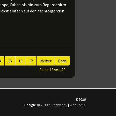
Kappe, Fahne bis hin zum Regenschirm.
ickst einfach auf den nachfolgenden
4
15
16
17
Weiter
Ende
Seite 13 von 29
©2026
Design:
TuS Egge Schwaney
|
WebKomp