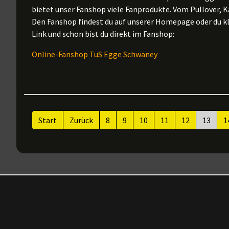
bietet unser Fanshop viele Fanprodukte. Vom Pullover, 
Den Fanshop findest du auf unserer Homepage oder du kl
Link und schon bist du direkt im Fanshop:
Online-Fanshop TuS Egge Schwaney
Start
Zurück
8
9
10
11
12
13
1