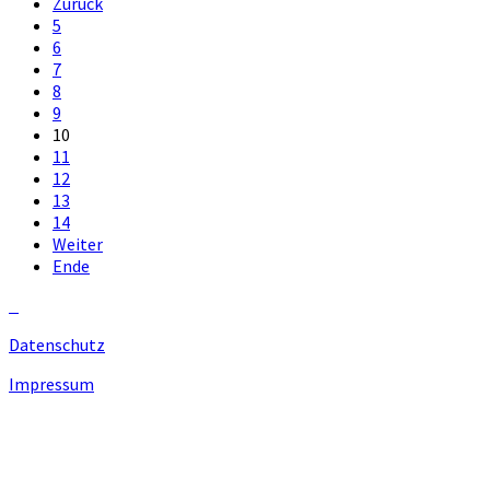
Zurück
5
6
7
8
9
10
11
12
13
14
Weiter
Ende
Datenschutz
Impressum
Unsere Homepage verwendet Cookies zur Bereitstellung von
benutzerspezifischen Funktionen. Mit der Benutzung unserer
Homepage erklären Sie sich mit der Verwendung von Cookie
einverstanden.