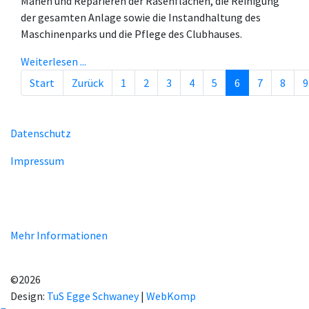
Mähen und Reparieren der Rasenflächen, die Reinigung
der gesamten Anlage sowie die Instandhaltung des
Maschinenparks und die Pflege des Clubhauses.
Weiterlesen ...
Start
Zurück
1
2
3
4
5
6
7
8
9
Seite 6 von 29
Datenschutz
Impressum
Unsere Homepage verwendet Cookies zur Bereitstellung von
benutzerspezifischen Funktionen. Mit der Benutzung unserer
Homepage erklären Sie sich mit der Verwendung von Cookie
einverstanden.
Mehr Informationen
EINVERSTANDEN!
©2026
Design:
TuS Egge Schwaney
|
WebKomp