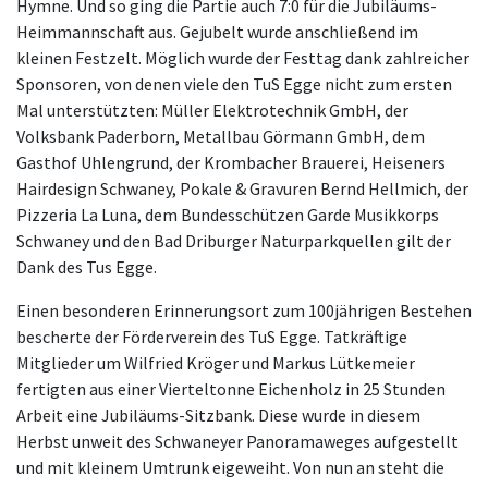
Hymne. Und so ging die Partie auch 7:0 für die Jubiläums-
Heimmannschaft aus. Gejubelt wurde anschließend im
kleinen Festzelt. Möglich wurde der Festtag dank zahlreicher
Sponsoren, von denen viele den TuS Egge nicht zum ersten
Mal unterstützten: Müller Elektrotechnik GmbH, der
Volksbank Paderborn, Metallbau Görmann GmbH, dem
Gasthof Uhlengrund, der Krombacher Brauerei, Heiseners
Hairdesign Schwaney, Pokale & Gravuren Bernd Hellmich, der
Pizzeria La Luna, dem Bundesschützen Garde Musikkorps
Schwaney und den Bad Driburger Naturparkquellen gilt der
Dank des Tus Egge.
Einen besonderen Erinnerungsort zum 100jährigen Bestehen
bescherte der Förderverein des TuS Egge. Tatkräftige
Mitglieder um Wilfried Kröger und Markus Lütkemeier
fertigten aus einer Vierteltonne Eichenholz in 25 Stunden
Arbeit eine Jubiläums-Sitzbank. Diese wurde in diesem
Herbst unweit des Schwaneyer Panoramaweges aufgestellt
und mit kleinem Umtrunk eigeweiht. Von nun an steht die