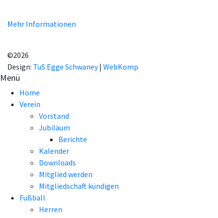
Homepage erklären Sie sich mit der Verwendung von Cookie
einverstanden.
Mehr Informationen
EINVERSTANDEN!
©2026
Design:
TuS Egge Schwaney
|
WebKomp
Menü
Home
Verein
Vorstand
Jubiläum
Berichte
Kalender
Downloads
Mitglied werden
Mitgliedschaft kündigen
Fußball
Herren