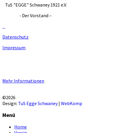
TuS "EGGE" Schwaney 1921 e.V.
- Der Vorstand –
Datenschutz
Impressum
Unsere Homepage verwendet Cookies zur Bereitstellung von
benutzerspezifischen Funktionen. Mit der Benutzung unserer
Homepage erklären Sie sich mit der Verwendung von Cookie
einverstanden.
Mehr Informationen
EINVERSTANDEN!
©2026
Design:
TuS Egge Schwaney
|
WebKomp
Menü
Home
Verein